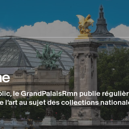
ne
lic, le GrandPalaisRmn publie réguliè
e l’art au sujet des collections national