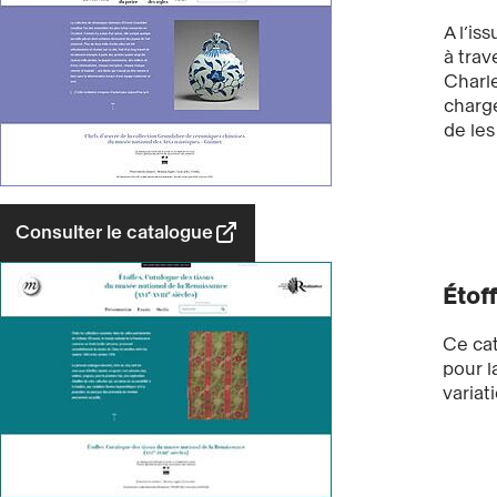
A l’is
à trav
Charle
chargé
de les
Consulter le catalogue
Étoff
Ce cat
pour l
variat