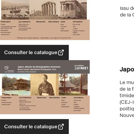
Issu 
de la 
Consulter le catalogue
Japo
Le mu
de la 
timid
(CEJ-I
politi
Nouve
Consulter le catalogue