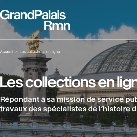
Aller
Panneau de gestion des cookies
au
contenu
principal
Fil
Accueil
Les collections en ligne
d'Ariane
Les collections en lig
Répondant à sa mission de service pub
travaux des spécialistes de l’histoire d