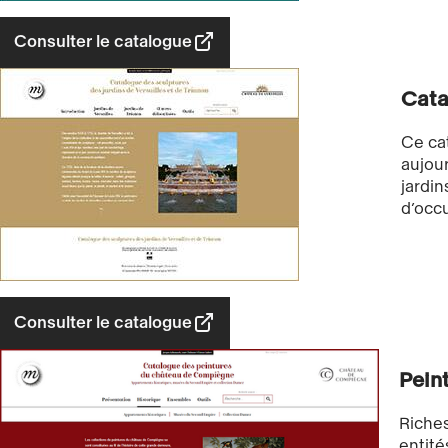
Consulter le catalogue
Cata
Ce cat
aujour
jardin
d’occ
Consulter le catalogue
Pein
Riches
entité