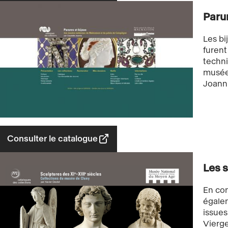
Paru
Les bi
furent
techn
musées
Joanni
Consulter le catalogue
Les s
En com
égalem
issues
Vierge