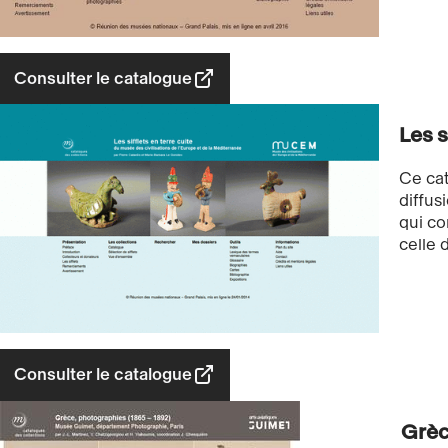
Consulter le catalogue
Les s
Ce cat
diffus
qui co
celle
Consulter le catalogue
Grèc