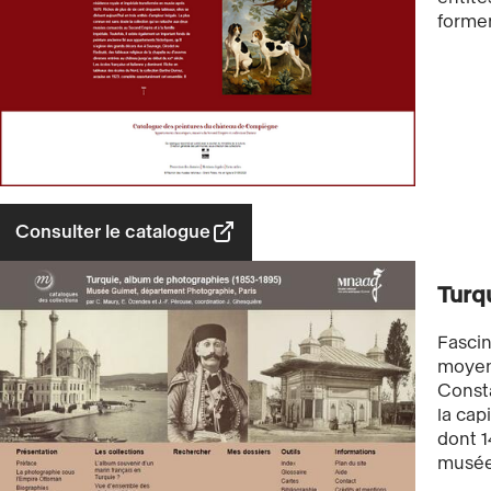
formen
Consulter le catalogue
Turq
Fascin
moyens
Consta
la cap
dont 1
musée