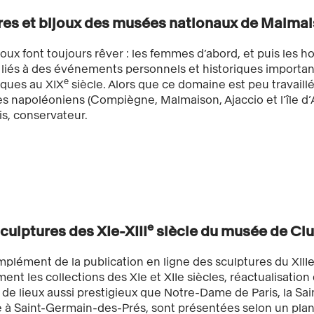
res et bijoux des musées nationaux de Malmai
joux font toujours rêver : les femmes d’abord, et puis les 
 liés à des événements personnels et historiques important
e
iques au XIX
siècle. Alors que ce domaine est peu travail
 napoléoniens (Compiègne, Malmaison, Ajaccio et l’île d’Ai
s, conservateur.
e
culptures des XIe-XIII
siècle du musée de Cl
plément de la publication en ligne des sculptures du XIII
ent les collections des XIe et XIIe siècles, réactualisatio
 de lieux aussi prestigieux que Notre-Dame de Paris, la Sai
 à Saint-Germain-des-Prés, sont présentées selon un plan