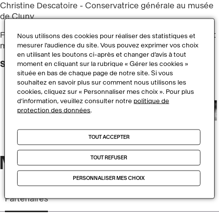
Christine Descatoire - Conservatrice générale au musée
de Cluny
Frédéric Tixier - Maître de conférences en histoire de l’art
Nous utilisons des cookies pour réaliser des statistiques et
médiéval à l’Université de Lorraine
mesurer l'audience du site. Vous pouvez exprimer vos choix
en utilisant les boutons ci-après et changer d’avis à tout
Scénographie
: Flavio Bonucelli
moment en cliquant sur la rubrique « Gérer les cookies »
située en bas de chaque page de notre site. Si vous
souhaitez en savoir plus sur comment nous utilisons les
cookies, cliquez sur « Personnaliser mes choix ». Pour plus
d’information, veuillez consulter notre
politique de
protection des données
.
TOUT ACCEPTER
Mécènes et partenaires
TOUT REFUSER
PERSONNALISER MES CHOIX
Partenaires