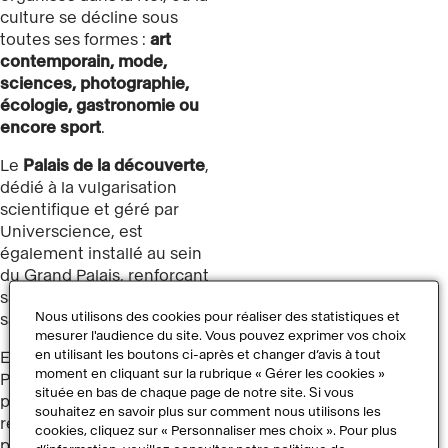
culture se décline sous
toutes ses formes :
art
contemporain, mode,
sciences, photographie,
écologie, gastronomie ou
encore sport
.
Le
Palais de la découverte
,
dédié à la vulgarisation
scientifique et géré par
Universcience, est
également installé au sein
du Grand Palais, renforçant
sa dimension de lieu de
Nous utilisons des cookies pour réaliser des statistiques et
savoir et de transmission.
mesurer l'audience du site. Vous pouvez exprimer vos choix
en utilisant les boutons ci-après et changer d’avis à tout
En mars 2021, le Grand
moment en cliquant sur la rubrique « Gérer les cookies »
Palais a fermé ses portes
située en bas de chaque page de notre site. Si vous
pour un vaste chantier de
souhaitez en savoir plus sur comment nous utilisons les
restauration. Pendant cette
cookies, cliquez sur « Personnaliser mes choix ». Pour plus
période, les évènements ont