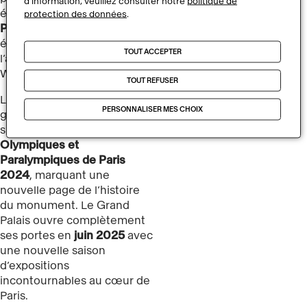
d’information, veuillez consulter notre
politique de
été accueillis au
Grand
protection des données
.
Palais Éphémère
, structure
éco-conçue imaginée par
TOUT ACCEPTER
l’architecte Jean-Michel
Wilmotte.
TOUT REFUSER
Les travaux de la Nef et des
PERSONNALISER MES CHOIX
galeries environnantes
s’achèvent après les
Jeux
Olympiques et
Paralympiques de Paris
2024
, marquant une
nouvelle page de l’histoire
du monument. Le Grand
Palais ouvre complètement
ses portes en
juin 2025
avec
une nouvelle saison
d’expositions
incontournables au cœur de
Paris.