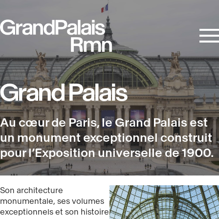
Aller
Panneau de gestion des cookies
au
contenu
principal
Grand Palais
Au cœur de Paris, le Grand Palais est
un monument exceptionnel construit
pour l’Exposition universelle de 1900.
Son architecture
monumentale, ses volumes
exceptionnels et son histoire