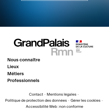
https://www.culture
Nous connaître
Lieux
Pied
Métiers
de
Professionnels
page
Contact
Mentions légales
Politique de protection des données
Gérer les cookies
Pied
Accessibilité Web : non conforme